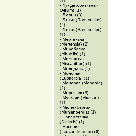
(1)
- Лук декоративный
(Allium) (1)
- Люпин (3)
- Лютик (Ranunculus)
(4)
- Лютик (Ranunculus)
(1)
- Мертензия
(Mertensia) (2)
- Мирабилис
(Mirabilis) (1)
- Мискантус
(Miscanthus) (1)
- Молодило (1)
- Молочай
(Euphorbia) (1)
- Монарда (Monarda)
(2)
- Морозник (9)
- Мускари (Muscari)
(1)
- Мюленбергия
(Muhlenbergia) (1)
- Наперстянка
(Digitalis) (1)
- Нивяник
(Leucanthemum) (6)