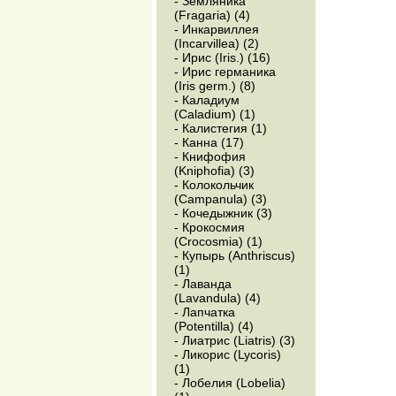
- Земляника
(Fragaria) (4)
- Инкарвиллея
(Incarvillea) (2)
- Ирис (Iris.) (16)
- Ирис германика
(Iris germ.) (8)
- Каладиум
(Caladium) (1)
- Калистегия (1)
- Канна (17)
- Книфофия
(Kniphofia) (3)
- Колокольчик
(Campanula) (3)
- Кочедыжник (3)
- Крокосмия
(Crocosmia) (1)
- Купырь (Anthriscus)
(1)
- Лаванда
(Lavandula) (4)
- Лапчатка
(Potentilla) (4)
- Лиатрис (Liatris) (3)
- Ликорис (Lycoris)
(1)
- Лобелия (Lobelia)