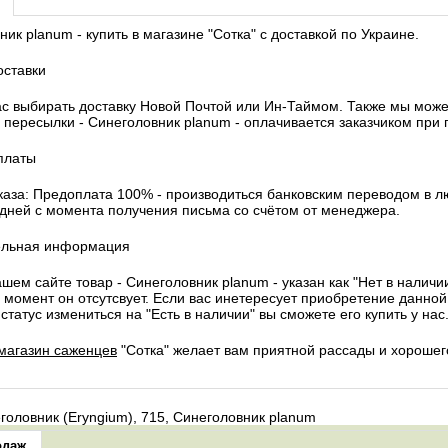
ик planum - купить в магазине "Сотка" с доставкой по Украине.
оставки
с выбирать доставку Новой Почтой или Ин-Таймом. Также мы можем
 пересылки - Синеголовник planum - оплачивается заказчиком при 
платы
каза: Предоплата 100% - производиться банковским переводом в л
 дней с момента получения письма со счётом от менеджера.
ельная информация
шем сайте товар - Синеголовник planum - указан как "Нет в наличии
 момент он отсутсвует. Если вас инетересует приобретение данной 
 статус измениться на "Есть в наличии" вы сможете его купить у нас
магазин саженцев
"Сотка" желает вам приятной рассады и хорошег
головник (Eryngium), 715, Синеголовник planum
одаж