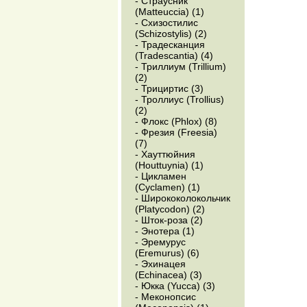
- Страусник
(Matteuccia) (1)
- Схизостилис
(Schizostylis) (2)
- Традесканция
(Tradescantia) (4)
- Триллиум (Trillium)
(2)
- Трициртис (3)
- Троллиус (Trollius)
(2)
- Флокс (Phlox) (8)
- Фрезия (Freesia)
(7)
- Хауттюйния
(Houttuynia) (1)
- Цикламен
(Cyclamen) (1)
- Ширококолокольчик
(Platycodon) (2)
- Шток-роза (2)
- Энотера (1)
- Эремурус
(Eremurus) (6)
- Эхинацея
(Echinacea) (3)
- Юкка (Yucca) (3)
- Меконопсис