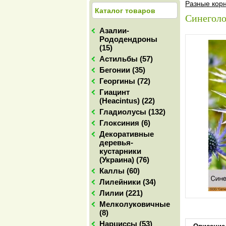
Разные кор
Каталог товаров
Синеголо
Азалии-
Рододендроны
(15)
Астильбы (57)
Бегонии (35)
Георгины (72)
Гиацинт
(Heacintus) (22)
Гладиолусы (132)
Глоксиния (6)
Декоративные
деревья-
кустарники
(Украина) (76)
Каллы (60)
Лилейники (34)
Лилии (221)
Мелколуковичные
(8)
Нарциссы (53)