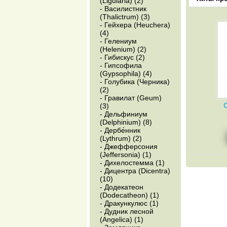
(Ligularia) (2)
- Василистник
(Thalictrum) (3)
- Гейхера (Heuchera)
(4)
- Гелениум
(Helenium) (2)
- Гибискус (2)
- Гипсофила
(Gypsophila) (4)
- Голубика (Черника)
(2)
- Гравилат (Geum)
(3)
- Дельфиниум
(Delphinium) (8)
- Дербе́нник
(Lythrum) (2)
- Джефферсония
(Jeffersonia) (1)
- Дихелостемма (1)
- Дицентра (Dicentra)
(10)
- Додекатеон
(Dodecatheon) (1)
- Дракункулюс (1)
- Дудник лесной
(Angelica) (1)