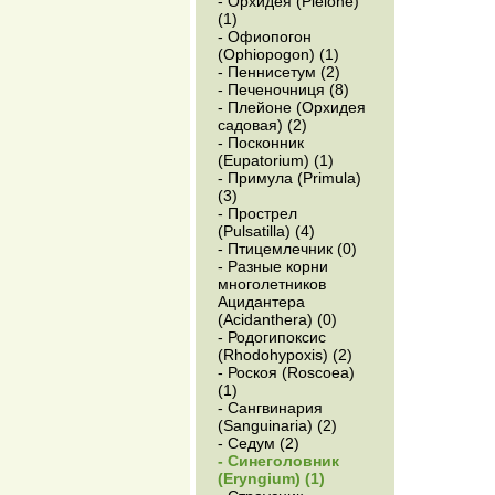
- Орхидея (Pleione)
(1)
- Офиопогон
(Ophiopogon) (1)
- Пеннисетум (2)
- Печеночниця (8)
- Плейоне (Орхидея
садовая) (2)
- Посконник
(Eupatorium) (1)
- Примула (Primula)
(3)
- Прострел
(Pulsatilla) (4)
- Птицемлечник (0)
- Разные корни
многолетников
Ацидантера
(Acidanthera) (0)
- Родогипоксис
(Rhodohypoxis) (2)
- Роскоя (Roscoea)
(1)
- Сангвинария
(Sanguinaria) (2)
- Седум (2)
- Синеголовник
(Eryngium) (1)