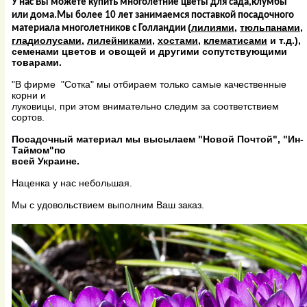
У нас Вы можете купить многолетние цветы для сада,клумбы
или дома.Мы более 10 лет занимаемся поставкой посадочного
(
лилиями
,
тюльпанами
,
материала многолетников с Голландии
гладиолусами
,
лилейниками
,
хостами
,
клематисами
и т.д.),
семенами цветов и овощей и другими сопутствующими
товарами.
"В фирме "Сотка" мы отбираем только самые качественные
корни и
луковицы, при этом внимательно следим за соответствием
сортов.
Посадочный материал мы высылаем "Новой Почтой", "Ин-
Таймом"по
всей Украине.
Наценка у нас небольшая.
Мы с удовольствием выполним Ваш заказ.