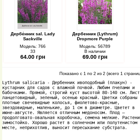
Дербе́нник sal. Lady
Дербенник (Lythrum)
Sackville
Dropmore Purple
Модель:
766
Модель:
56789
33
В наличии
64.00 грн
69.00 грн
Показано с 1 по 2 из 2 (всего 1 страни
Lythrum salicaria - Дербенник ивоподобный (плакун) - 
кустарник для садов с влажной почвой. Любим пчелами и 
бабочками. Прямой, строгий куст высотой 80-140 см. Лист 
ланцетовидный, зеленый, осенью красный. Цветки собраны в
плотные свечевидные колосья, фиолетово-красные, 
звездовидные, маленькие, до 1 см в диаметре. Цветет в 
июне-августе. Является отличным медоносом. Плод — 
продолговато-овальная коробочка, семена мелкие. Растение
зимостойко. Хорошо растет в солнечном или полутенистом 
месте, неприхотлив, выносит пересыхание субстрата.