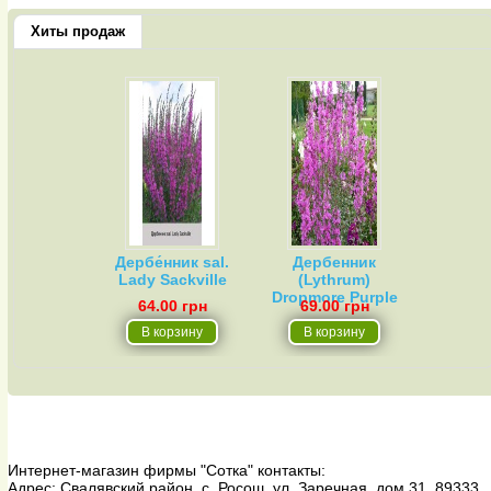
Хиты продаж
Дербе́нник sal.
Дербенник
Lady Sackville
(Lythrum)
Dropmore Purple
64.00 грн
69.00 грн
Интернет-магазин фирмы "Сотка"
контакты:
Адрес:
Свалявский район, с. Росош, ул. Заречная, дом 31
,
89333
,