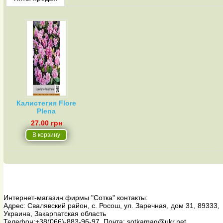
Калистегия Flore
Plena
27.00 грн
Интернет-магазин фирмы "Сотка"
контакты:
Адрес:
Свалявский район, с. Росош, ул. Заречная, дом 31
,
89333
,
Украина, Закарпатская область
Телефон:
+38(066)-883-96-97
, Почта:
sotkamag@ukr.net