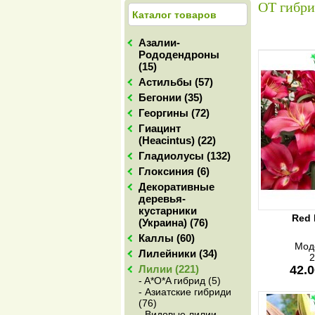
ОТ гибр
Каталог товаров
Азалии-
Рододендроны
(15)
Астильбы (57)
Бегонии (35)
Георгины (72)
Гиацинт
(Heacintus) (22)
Гладиолусы (132)
Глоксиния (6)
Декоративные
деревья-
кустарники
Red 
(Украина) (76)
Каллы (60)
Мод
Лилейники (34)
2
Лилии (221)
42.0
- A*O*A гибрид (5)
- Азиатские гибриди
(76)
- Видовые лилии