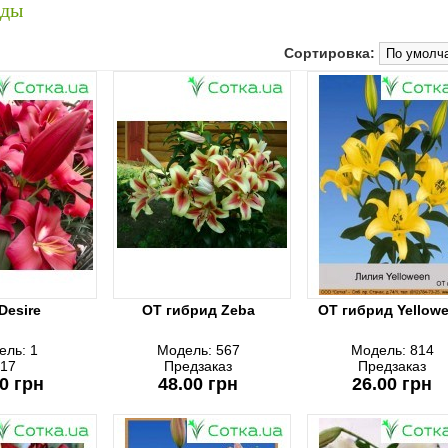
иды
Сортировка:
Desire
ОТ гибрид Zeba
ОТ гибрид Yellow
ель:
1
Модель:
567
Модель:
814
17
Предзаказ
Предзаказ
0 грн
48.00 грн
26.00 грн