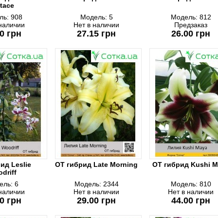
stace
ль:
908
Модель:
5
Модель:
812
 наличии
Нет в наличии
Предзаказ
0 грн
27.15 грн
26.00 грн
ид Leslie
ОТ гибрид Late Morning
ОТ гибрид Kushi M
driff
ель:
6
Модель:
2344
Модель:
810
 наличии
Нет в наличии
Нет в наличии
0 грн
29.00 грн
44.00 грн