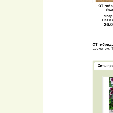
ОТ гибр
Swa
Моде
Нет в
26.0
ОТ гибрид
ароматом. Т
Хиты пр