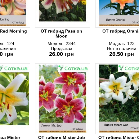
 Red Morning
ОТ гибрид Passion
ОТ гибрид Orani
Moon
ль:
124
Модель:
2344
Модель:
123
 наличии
Предзаказ
Нет в наличии
0 грн
26.00 грн
26.50 грн
ид Mister
ОТ гибрид Mister Job
ОТ гибрид Mister 