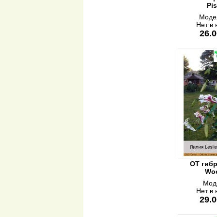
Pi
Моде
Нет в
26.0
ОТ гибр
Woo
Мод
Нет в
29.0