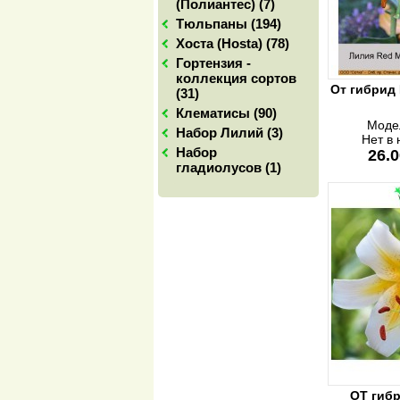
(Полиантес) (7)
Тюльпаны (194)
Хоста (Hosta) (78)
Гортензия -
коллекция сортов
От гибрид
(31)
Клематисы (90)
Моде
Набор Лилий (3)
Нет в
Набор
26.0
гладиолусов (1)
ОТ гибр