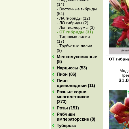
(14)
- Восточные гибриды
(54)
- ЛА гибриды (12)
- ЛО гибриды (2)
- Лонгифлорумы (3)
- ОТ гибриды (31)
- Тигровые лилии
(17)
- Трубчатые лилии
(9)
Мелколуковичные
ОТ гибрид
(8)
Нарциссы (53)
Моде
Пион (86)
Пре
31.0
Пион
древовидный (11)
Разные корни
многолетников
(273)
Розы (151)
Рябчики
императорские (8)
Тубероза