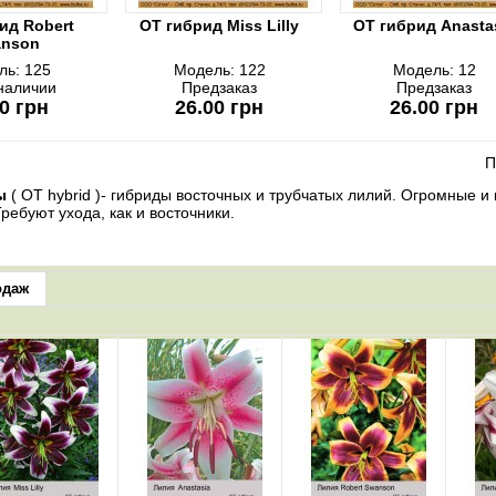
ид Robert
ОТ гибрид Miss Lilly
ОТ гибрид Anasta
nson
ль:
125
Модель:
122
Модель:
12
 наличии
Предзаказ
Предзаказ
0 грн
26.00 грн
26.00 грн
П
ы
( OT hybrid )- гибриды восточных и трубчатых лилий. Огромные и
ребуют ухода, как и восточники.
одаж