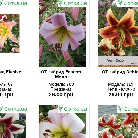
ид Elusive
ОТ гибрид Eastern
ОТ гибрид Debb
Moon
ль:
67
Модель:
789
Модель:
119
дзаказ
Предзаказ
Нет в наличии
0 грн
26.00 грн
26.00 грн