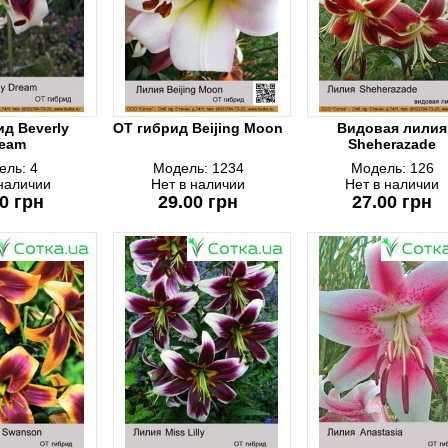
ид Beverly
ОТ гибрид Beijing Moon
Видовая лилия
eam
Sheherazade
ель:
4
Модель:
1234
Модель:
126
 наличии
Нет в наличии
Нет в наличии
0 грн
29.00 грн
27.00 грн