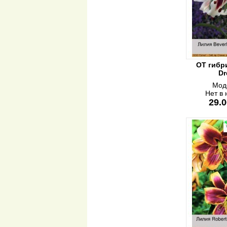
ОТ гибр
Dr
Мод
Нет в
29.0