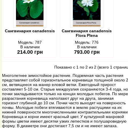
Сангвинария canadensis
Сангвинария canadensis
Flora Plena
Модель:
787
Модель:
776
В наличии
В наличии
214.00 грн
793.00 грн
Показано с 1 по 2 из 2 (всего 1 страни
Многолетнее зимостойкое растение. Подземная часть растения
представляет собой горизонтальное корневище толщиной около 
см, ветвящееся на манер еловой ветки. Ежегодный прирост
составляет 5-10 см. Старые междоузлия сохраняются 3-4 года, но
почки закладываются только на концах молодых побегов. По мере
разрастания корневища наползают друг на друга, занимая
горизонт глубиной до 10 см. Почки часто выходят на поверхность
почвы. Молодые побеги втягиваются в землю растущими на их
нижней поверхности многочисленными контрактильными корнями
Корневища и корни имеют красный цвет. У культурной махровой
формы цветки имеют десятки узких лепестков и полушаровидную
форму. В диаметре они достигают 7,5 см и не имеют запаха.